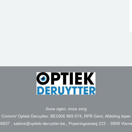
Jouw ogen, onze zorg
CommV Optiek Deruytter, BE1006 969 074, RPR Gent, Afdeling Ieper
0837 , sabine@optiek-deruytter.be,, Poperingseweg 222
-
8908 Vlame