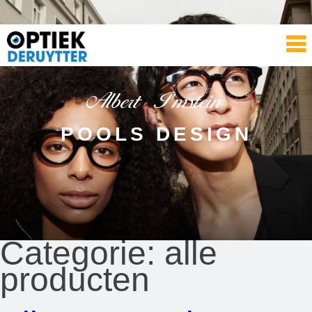
Albert I'mstein
POOLS DESIGN
Categorie:
alle
producten